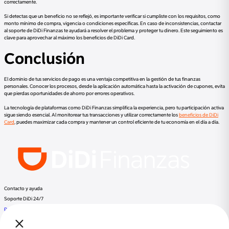
correctamente.
Si detectas que un beneficio no se reflejó, es importante verificar si cumpliste con los requisitos, como
monto mínimo de compra, vigencia o condiciones específicas. En caso de inconsistencias, contactar
al soporte de DiDi Finanzas te ayudará a resolver el problema y proteger tu dinero. Este seguimiento es
clave para aprovechar al máximo los beneficios de DiDi Card.
Conclusión
El dominio de tus servicios de pago es una ventaja competitiva en la gestión de tus finanzas
personales. Conocer los procesos, desde la aplicación automática hasta la activación de cupones, evita
que pierdas oportunidades de ahorro por errores operativos.
La tecnología de plataformas como DiDi Finanzas simplifica la experiencia, pero tu participación activa
sigue siendo esencial. Al monitorear tus transacciones y utilizar correctamente los
beneficios de DiDi
Card
, puedes maximizar cada compra y mantener un control eficiente de tu economía en el día a día.
Contacto y ayuda
Soporte DiDi 24/7
Preguntas frecuentes
Llama a DiDi Finance al:
+52 800 953 3300