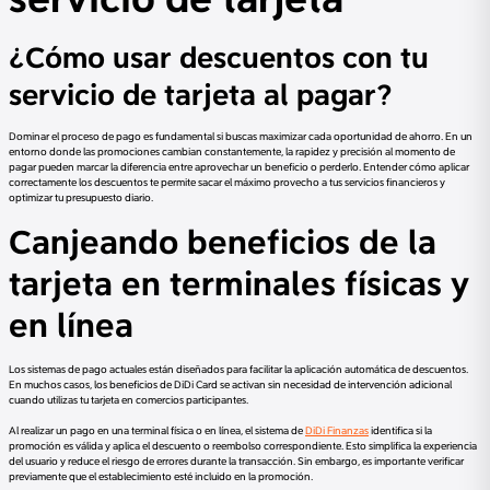
¿Cómo usar descuentos con tu
servicio de tarjeta al pagar?
Dominar el proceso de pago es fundamental si buscas maximizar cada oportunidad de ahorro. En un
entorno donde las promociones cambian constantemente, la rapidez y precisión al momento de
pagar pueden marcar la diferencia entre aprovechar un beneficio o perderlo. Entender cómo aplicar
correctamente los descuentos te permite sacar el máximo provecho a tus servicios financieros y
optimizar tu presupuesto diario.
Canjeando beneficios de la
tarjeta en terminales físicas y
en línea
Los sistemas de pago actuales están diseñados para facilitar la aplicación automática de descuentos.
En muchos casos, los beneficios de DiDi Card se activan sin necesidad de intervención adicional
cuando utilizas tu tarjeta en comercios participantes.
Al realizar un pago en una terminal física o en línea, el sistema de
DiDi Finanzas
identifica si la
promoción es válida y aplica el descuento o reembolso correspondiente. Esto simplifica la experiencia
del usuario y reduce el riesgo de errores durante la transacción. Sin embargo, es importante verificar
previamente que el establecimiento esté incluido en la promoción.