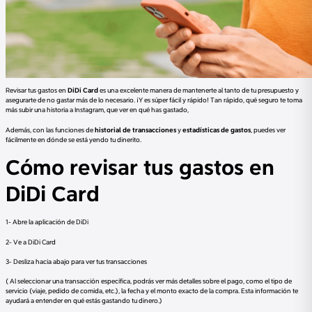
Revisar tus gastos en
DiDi Card
es una excelente manera de mantenerte al tanto de tu presupuesto y
asegurarte de no gastar más de lo necesario. ¡Y es súper fácil y rápido! Tan rápido, qué seguro te toma
más subir una historia a Instagram, que ver en qué has gastado,
Además, con las funciones de
historial de transacciones
y
estadísticas de gastos
, puedes ver
fácilmente en dónde se está yendo tu dinerito.
Cómo revisar tus gastos en
DiDi Card
1- Abre la aplicación de DiDi
2- Ve a DiDi Card
3- Desliza hacia abajo para ver tus transacciones
( Al seleccionar una transacción específica, podrás ver más detalles sobre el pago, como el tipo de
servicio (viaje, pedido de comida, etc.), la fecha y el monto exacto de la compra. Esta información te
ayudará a entender en qué estás gastando tu dinero.)