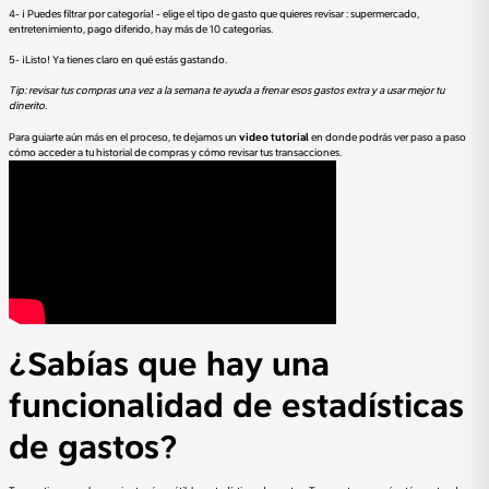
4- ¡ Puedes filtrar por categoría! - elige el tipo de gasto que quieres revisar : supermercado,
entretenimiento, pago diferido, hay más de 10 categorías.
5- ¡Listo! Ya tienes claro en qué estás gastando.
Tip: revisar tus compras una vez a la semana te ayuda a frenar esos gastos extra y a usar mejor tu
dinerito.
Para guiarte aún más en el proceso, te dejamos un
video tutorial
en donde podrás ver paso a paso
cómo acceder a tu historial de compras y cómo revisar tus transacciones.
¿Sabías que hay una
funcionalidad de estadísticas
de gastos?