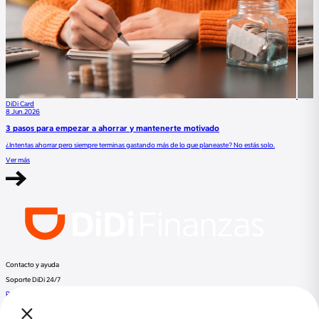
DiDi Card
8 Jun.2026
3 pasos para empezar a ahorrar y mantenerte motivado
¿Intentas ahorrar pero siempre terminas gastando más de lo que planeaste? No estás solo.
Ver más
Contacto y ayuda
Soporte DiDi 24/7
Preguntas frecuentes
Llama a DiDi Finance al:
+52 800 953 3300