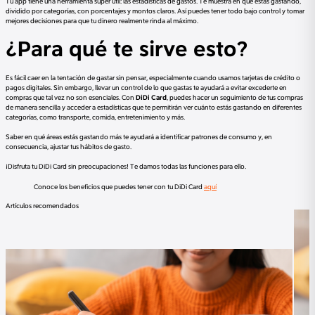
Tu app tiene una herramienta súper útil: las estadísticas de gastos. Te muestra en qué estás gastando,
dividido por categorías, con porcentajes y montos claros. Así puedes tener todo bajo control y tomar
mejores decisiones para que tu dinero realmente rinda al máximo.
¿Para qué te sirve esto?
Es fácil caer en la tentación de gastar sin pensar, especialmente cuando usamos tarjetas de crédito o
pagos digitales. Sin embargo, llevar un control de lo que gastas te ayudará a evitar excederte en
compras que tal vez no son esenciales. Con
DiDi Card
, puedes hacer un seguimiento de tus compras
de manera sencilla y acceder a estadísticas que te permitirán ver cuánto estás gastando en diferentes
categorías, como transporte, comida, entretenimiento y más.
Saber en qué áreas estás gastando más te ayudará a identificar patrones de consumo y, en
consecuencia, ajustar tus hábitos de gasto.
¡Disfruta tu DiDi Card sin preocupaciones! Te damos todas las funciones para ello.
Conoce los beneficios que puedes tener con tu DiDi Card
aquí
Artículos recomendados