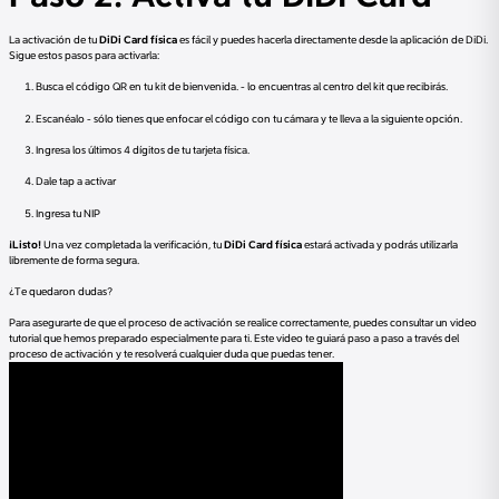
La activación de tu
DiDi Card física
es fácil y puedes hacerla directamente desde la aplicación de DiDi.
Sigue estos pasos para activarla:
Busca el código QR en tu kit de bienvenida. - lo encuentras al centro del kit que recibirás.
Escanéalo - sólo tienes que enfocar el código con tu cámara y te lleva a la siguiente opción.
Ingresa los últimos 4 dígitos de tu tarjeta física.
Dale tap a activar
Ingresa tu NIP
¡Listo!
Una vez completada la verificación, tu
DiDi Card física
estará activada y podrás utilizarla
libremente de forma segura.
¿Te quedaron dudas?
Para asegurarte de que el proceso de activación se realice correctamente, puedes consultar un video
tutorial que hemos preparado especialmente para ti. Este video te guiará paso a paso a través del
proceso de activación y te resolverá cualquier duda que puedas tener.