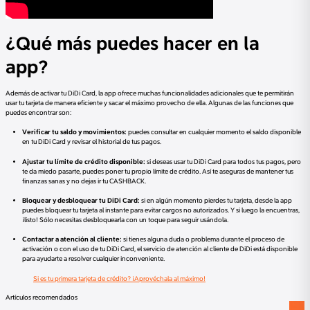
¿Qué más puedes hacer en la
app?
Además de activar tu DiDi Card, la app ofrece muchas funcionalidades adicionales que te permitirán
usar tu tarjeta de manera eficiente y sacar el máximo provecho de ella. Algunas de las funciones que
puedes encontrar son:
Verificar tu saldo y movimientos:
puedes consultar en cualquier momento el saldo disponible
en tu DiDi Card y revisar el historial de tus pagos.
Ajustar tu límite de crédito disponible:
si deseas usar tu DiDi Card para todos tus pagos, pero
te da miedo pasarte, puedes poner tu propio límite de crédito. Así te aseguras de mantener tus
finanzas sanas y no dejas ir tu CASHBACK.
Bloquear y desbloquear tu DiDi Card:
si en algún momento pierdes tu tarjeta, desde la app
puedes bloquear tu tarjeta al instante para evitar cargos no autorizados. Y si luego la encuentras,
¡listo! Sólo necesitas desbloquearla con un toque para seguir usándola.
Contactar a atención al cliente:
si tienes alguna duda o problema durante el proceso de
activación o con el uso de tu DiDi Card, el servicio de atención al cliente de DiDi está disponible
para ayudarte a resolver cualquier inconveniente.
Si es tu primera tarjeta de crédito? ¡Aprovéchala al máximo!
Artículos recomendados