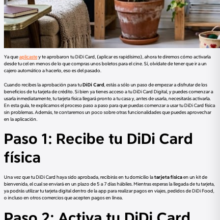
Ya que
aplicaste
y te aprobaron tu DiDi Card, (aplicar es rapidísimo), ahora te diremos cómo activarla
desde tu cel en menos de lo que compras unos boletos para el cine. Sí, olvídate de tener que ir a un
cajero automático a hacerlo, eso es del pasado.
Cuando recibes la aprobación para tu
DiDi Card
, estás a sólo un paso de empezar a disfrutar de los
beneficios de tu tarjeta de crédito. Si bien ya tienes acceso a tu DiDi Card Digital, y puedes comenzar a
usarla inmediatamente, tu tarjeta física llegará pronto a tu casa y, antes de usarla, necesitarás activarla.
En esta guía, te explicamos el proceso paso a paso para que puedas comenzar a usar tu DiDi Card física
sin problemas. Además, te contaremos un poco sobre otras funcionalidades que puedes aprovechar
en la aplicación.
Paso 1: Recibe tu DiDi Card
física
Una vez que tu DiDi Card haya sido aprobada, recibirás en tu domicilio la
tarjeta física
en un kit de
bienvenida, el cual se enviará en un plazo de 5 a 7 días hábiles. Mientras esperas la llegada de tu tarjeta,
ya podrás utilizar tu tarjeta digital dentro de la app para realizar pagos en viajes, pedidos de DiDi Food,
o incluso en otros comercios que acepten pagos en línea.
Paso 2: Activa tu DiDi Card