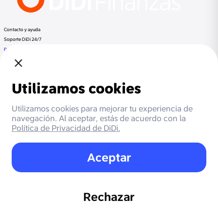
Contacto y ayuda
Soporte DiDi 24/7
Preguntas frecuentes
Llama a DiDi Finance al:
+52 800 953 3300
Regulación
Despachos de cobranza
Documentos Legales
Términos y Condiciones
Aviso de Privacidad
Otros productos de DiDi
DiDi Pasajero
DiDi Conductor
DiDi Food
DiDi
Beneficios
Cashback
Meses sin intereses
Promociones
Socios
Soporte DiDi
Respaldada por Mastercard
Autoridad reguladora
PROFECO
Más información
Blog
Regigold, S.A. de C.V. y DiDi Pay, S.A. de C.V., ambas con domicilio en Avenida Paseo de la Reforma
no. 509, Piso 23 y 24, Colonia Cuauhtémoc, C.P. 06500, Ciudad de México, México. son entidades
regulada por la Procuraduría Federal del Consumidor (PROFECO) y obligadas a cumplir lo dispuesto en
la Ley de Transparencia y Ordenamiento de los Servicios Financieros, así como la regulación aplicable
correspondiente.
Registrarse