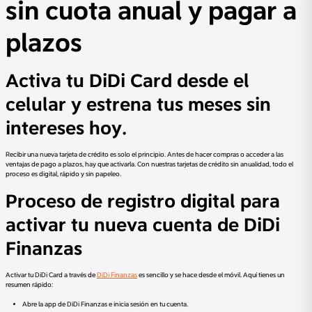
sin cuota anual y pagar a
plazos
Activa tu DiDi Card desde el
celular y estrena tus meses sin
intereses hoy.
Recibir una nueva tarjeta de crédito es solo el principio. Antes de hacer compras o acceder a las
ventajas de pago a plazos, hay que activarla. Con nuestras tarjetas de crédito sin anualidad, todo el
proceso es digital, rápido y sin papeleo.
Proceso de registro digital para
activar tu nueva cuenta de DiDi
Finanzas
Activar tu DiDi Card a través de
DiDi Finanzas
es sencillo y se hace desde el móvil. Aquí tienes un
resumen rápido:
Abre la app de DiDi Finanzas e inicia sesión en tu cuenta.