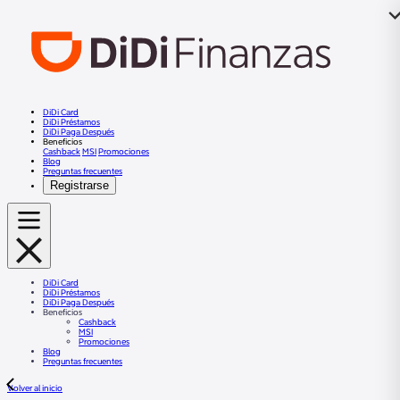
DiDi Card
DiDi Préstamos
DiDi Paga Después
Beneficios
Cashback
MSI
Promociones
Blog
Preguntas frecuentes
Registrarse
DiDi Card
DiDi Préstamos
DiDi Paga Después
Beneficios
Cashback
MSI
Promociones
Blog
Preguntas frecuentes
Volver al inicio