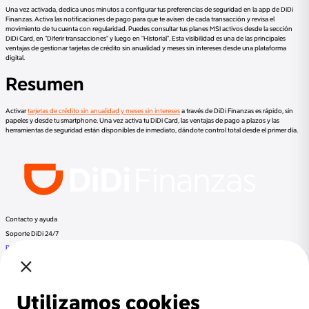
Una vez activada, dedica unos minutos a configurar tus preferencias de seguridad en la app de DiDi
Finanzas. Activa las notificaciones de pago para que te avisen de cada transacción y revisa el
movimiento de tu cuenta con regularidad. Puedes consultar tus planes MSI activos desde la sección
DiDi Card, en "Diferir transacciones" y luego en "Historial". Esta visibilidad es una de las principales
ventajas de gestionar tarjetas de crédito sin anualidad y meses sin intereses desde una plataforma
digital.
Resumen
Activar
tarjetas de crédito sin anualidad y meses sin intereses
a través de DiDi Finanzas es rápido, sin
papeles y desde tu smartphone. Una vez activa tu DiDi Card, las ventajas de pago a plazos y las
herramientas de seguridad están disponibles de inmediato, dándote control total desde el primer día.
Contacto y ayuda
Soporte DiDi 24/7
Preguntas frecuentes
Llama a DiDi Finance al:
+52 800 953 3300
Regulación
Despachos de cobranza
Documentos Legales
Términos y Condiciones
Aviso de Privacidad
Otros productos de DiDi
DiDi Pasajero
DiDi Conductor
DiDi Food
DiDi
Beneficios