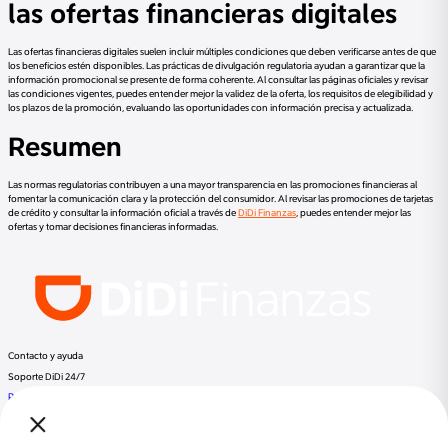
las ofertas financieras digitales
Las ofertas financieras digitales suelen incluir múltiples condiciones que deben verificarse antes de que
los beneficios estén disponibles. Las prácticas de divulgación regulatoria ayudan a garantizar que la
información promocional se presente de forma coherente. Al consultar las páginas oficiales y revisar
las condiciones vigentes, puedes entender mejor la validez de la oferta, los requisitos de elegibilidad y
los plazos de la promoción, evaluando las oportunidades con información precisa y actualizada.
Resumen
Las normas regulatorias contribuyen a una mayor transparencia en las promociones financieras al
fomentar la comunicación clara y la protección del consumidor. Al revisar las promociones de tarjetas
de crédito y consultar la información oficial a través de
DiDi Finanzas
, puedes entender mejor las
ofertas y tomar decisiones financieras informadas.
Contacto y ayuda
Soporte DiDi 24/7
Preguntas frecuentes
Llama a DiDi Finance al:
+52 800 953 3300
Regulación