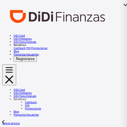
DiDi Card
DiDi Préstamos
DiDi Paga Después
Beneficios
Cashback
MSI
Promociones
Blog
Preguntas frecuentes
Registrarse
DiDi Card
DiDi Préstamos
DiDi Paga Después
Beneficios
Cashback
MSI
Promociones
Blog
Preguntas frecuentes
Volver al inicio