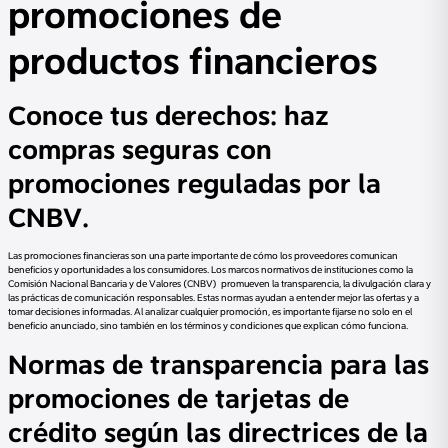
promociones de
productos financieros
Conoce tus derechos: haz
compras seguras con
promociones reguladas por la
CNBV.
Las promociones financieras son una parte importante de cómo los proveedores comunican
beneficios y oportunidades a los consumidores. Los marcos normativos de instituciones como la
Comisión Nacional Bancaria y de Valores (CNBV) promueven la transparencia, la divulgación clara y
las prácticas de comunicación responsables. Estas normas ayudan a entender mejor las ofertas y a
tomar decisiones informadas. Al analizar cualquier promoción, es importante fijarse no solo en el
beneficio anunciado, sino también en los términos y condiciones que explican cómo funciona.
Normas de transparencia para las
promociones de tarjetas de
crédito según las directrices de la