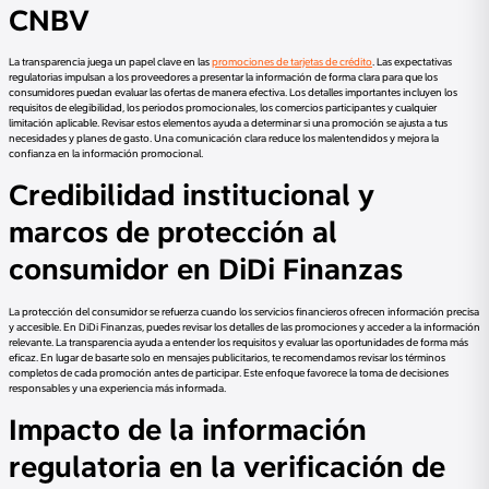
CNBV
La transparencia juega un papel clave en las
promociones de tarjetas de crédito
. Las expectativas
regulatorias impulsan a los proveedores a presentar la información de forma clara para que los
consumidores puedan evaluar las ofertas de manera efectiva. Los detalles importantes incluyen los
requisitos de elegibilidad, los periodos promocionales, los comercios participantes y cualquier
limitación aplicable. Revisar estos elementos ayuda a determinar si una promoción se ajusta a tus
necesidades y planes de gasto. Una comunicación clara reduce los malentendidos y mejora la
confianza en la información promocional.
Credibilidad institucional y
marcos de protección al
consumidor en DiDi Finanzas
La protección del consumidor se refuerza cuando los servicios financieros ofrecen información precisa
y accesible. En DiDi Finanzas, puedes revisar los detalles de las promociones y acceder a la información
relevante. La transparencia ayuda a entender los requisitos y evaluar las oportunidades de forma más
eficaz. En lugar de basarte solo en mensajes publicitarios, te recomendamos revisar los términos
completos de cada promoción antes de participar. Este enfoque favorece la toma de decisiones
responsables y una experiencia más informada.
Impacto de la información
regulatoria en la verificación de