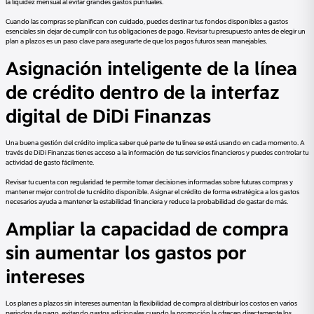
la liquidez mensual al evitar grandes gastos puntuales.
Cuando las compras se planifican con cuidado, puedes destinar tus fondos disponibles a gastos
esenciales sin dejar de cumplir con tus obligaciones de pago. Revisar tu presupuesto antes de elegir un
plan a plazos es un paso clave para asegurarte de que los pagos futuros sean manejables.
Asignación inteligente de la línea
de crédito dentro de la interfaz
digital de DiDi Finanzas
Una buena gestión del crédito implica saber qué parte de tu línea se está usando en cada momento. A
través de DiDi Finanzas tienes acceso a la información de tus servicios financieros y puedes controlar tu
actividad de gasto fácilmente.
Revisar tu cuenta con regularidad te permite tomar decisiones informadas sobre futuras compras y
mantener mejor control de tu crédito disponible. Asignar el crédito de forma estratégica a los gastos
necesarios ayuda a mantener la estabilidad financiera y reduce la probabilidad de gastar de más.
Ampliar la capacidad de compra
sin aumentar los gastos por
intereses
Los planes a plazos sin intereses aumentan la flexibilidad de compra al distribuir los costos en varios
periodos de pago, evitando gastos adicionales cuando la promoción la ofrecen directamente los