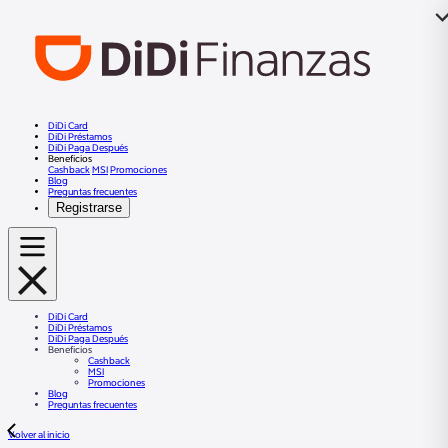
DiDi Card
DiDi Préstamos
DiDi Paga Después
Beneficios
Cashback
MSI
Promociones
Blog
Preguntas frecuentes
Registrarse
DiDi Card
DiDi Préstamos
DiDi Paga Después
Beneficios
Cashback
MSI
Promociones
Blog
Preguntas frecuentes
Volver al inicio