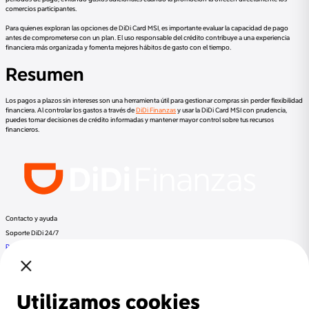
comercios participantes.
Para quienes exploran las opciones de DiDi Card MSI, es importante evaluar la capacidad de pago
antes de comprometerse con un plan. El uso responsable del crédito contribuye a una experiencia
financiera más organizada y fomenta mejores hábitos de gasto con el tiempo.
Resumen
Los pagos a plazos sin intereses son una herramienta útil para gestionar compras sin perder flexibilidad
financiera. Al controlar los gastos a través de
DiDi Finanzas
y usar la DiDi Card MSI con prudencia,
puedes tomar decisiones de crédito informadas y mantener mayor control sobre tus recursos
financieros.
Contacto y ayuda
Soporte DiDi 24/7
Preguntas frecuentes
Llama a DiDi Finance al:
+52 800 953 3300
Regulación
Despachos de cobranza
Documentos Legales
Términos y Condiciones
Aviso de Privacidad
Otros productos de DiDi
DiDi Pasajero
DiDi Conductor
DiDi Food
DiDi
Beneficios