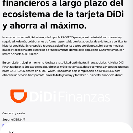
financieros a largo plazo del
ecosistema de la tarjeta DiDi
y ahorra al máximo.
Nuestro ecosistema digital está regulado por la PROFECO para garantizarte total transparencia y
seguridad. Además, colaboramos de forma responsable con las agencias de crédito para verificar tu
historial crediticio. Este respaldo te ayuda a planificar tus gastos cotidianos, cubrir gastos médicos
básicos y acceder a otros servicios de financiamiento dentro de la app, como DiDi Préstamos, con
límites de hasta $30,000 m.n.
En conclusión, elegir el momento ideal para tu solicitud optimiza tus finanzas diarias. Al visitar DiDi
Finanzas durante épocas de rebajas, obtienes múltiples ventajas, desde compras a Meses sin Intereses
hasta CASHBACK directo en tu DiDi Wallet. Trabajamos bajo la regulación de la PROFECO para
ofrecerte un servicio transparente. ¡Solicita tu tarjeta hoy y fortalece tu bienestar financiero diario!
Contacto y ayuda
Soporte DiDi 24/7
Preguntas frecuentes
Llama a DiDi Finance al:
+52 800 953 3300