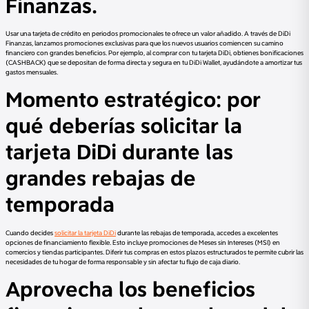
Finanzas.
Usar una tarjeta de crédito en periodos promocionales te ofrece un valor añadido. A través de DiDi
Finanzas, lanzamos promociones exclusivas para que los nuevos usuarios comiencen su camino
financiero con grandes beneficios. Por ejemplo, al comprar con tu tarjeta DiDi, obtienes bonificaciones
(CASHBACK) que se depositan de forma directa y segura en tu DiDi Wallet, ayudándote a amortizar tus
gastos mensuales.
Momento estratégico: por
qué deberías solicitar la
tarjeta DiDi durante las
grandes rebajas de
temporada
Cuando decides
solicitar la tarjeta DiDi
durante las rebajas de temporada, accedes a excelentes
opciones de financiamiento flexible. Esto incluye promociones de Meses sin Intereses (MSI) en
comercios y tiendas participantes. Diferir tus compras en estos plazos estructurados te permite cubrir las
necesidades de tu hogar de forma responsable y sin afectar tu flujo de caja diario.
Aprovecha los beneficios