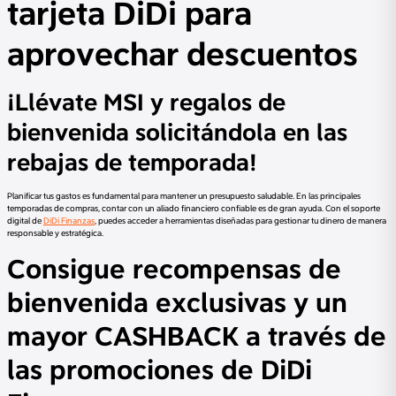
tarjeta DiDi para
aprovechar descuentos
¡Llévate MSI y regalos de
bienvenida solicitándola en las
rebajas de temporada!
Planificar tus gastos es fundamental para mantener un presupuesto saludable. En las principales
temporadas de compras, contar con un aliado financiero confiable es de gran ayuda. Con el soporte
digital de
DiDi Finanzas
, puedes acceder a herramientas diseñadas para gestionar tu dinero de manera
responsable y estratégica.
Consigue recompensas de
bienvenida exclusivas y un
mayor CASHBACK a través de
las promociones de DiDi