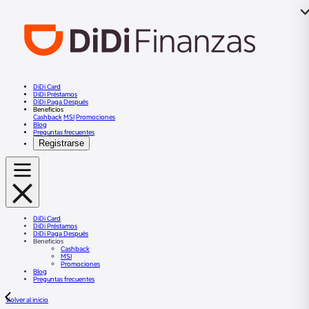
DiDi Card
DiDi Préstamos
DiDi Paga Después
Beneficios
Cashback
MSI
Promociones
Blog
Preguntas frecuentes
Registrarse
DiDi Card
DiDi Préstamos
DiDi Paga Después
Beneficios
Cashback
MSI
Promociones
Blog
Preguntas frecuentes
Volver al inicio