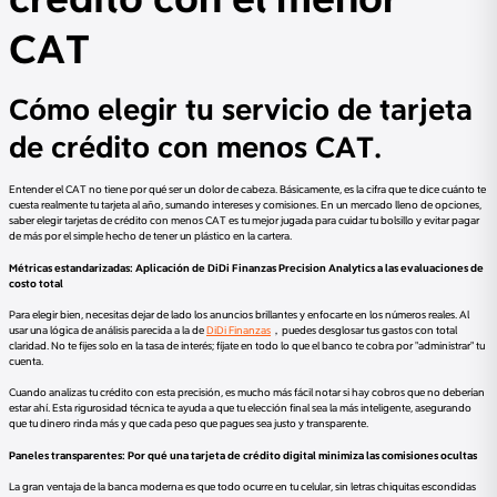
CAT
Cómo elegir tu servicio de tarjeta
de crédito con menos CAT.
Entender el CAT no tiene por qué ser un dolor de cabeza. Básicamente, es la cifra que te dice cuánto te
cuesta realmente tu tarjeta al año, sumando intereses y comisiones. En un mercado lleno de opciones,
saber elegir tarjetas de crédito con menos CAT es tu mejor jugada para cuidar tu bolsillo y evitar pagar
de más por el simple hecho de tener un plástico en la cartera.
Métricas estandarizadas: Aplicación de DiDi Finanzas Precision Analytics a las evaluaciones de
costo total
Para elegir bien, necesitas dejar de lado los anuncios brillantes y enfocarte en los números reales. Al
usar una lógica de análisis parecida a la de
DiDi Finanzas
，puedes desglosar tus gastos con total
claridad. No te fijes solo en la tasa de interés; fíjate en todo lo que el banco te cobra por "administrar" tu
cuenta.
Cuando analizas tu crédito con esta precisión, es mucho más fácil notar si hay cobros que no deberían
estar ahí. Esta rigurosidad técnica te ayuda a que tu elección final sea la más inteligente, asegurando
que tu dinero rinda más y que cada peso que pagues sea justo y transparente.
Paneles transparentes: Por qué una tarjeta de crédito digital minimiza las comisiones ocultas
La gran ventaja de la banca moderna es que todo ocurre en tu celular, sin letras chiquitas escondidas