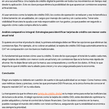
en una sucursal física. Una tarjeta de crédito digital te permite ver todos tus movimientos en tiempo real
desde tu aplicación. Esto es clave porque elimina la posibilidad de que aparezcan comisiones sorpresa
al final del mes.
Al usar servicios como la tarjeta de crédito DiDi, los costos de operación se reducen y eso te beneficia a
ti directamente: sin anualidades, sin cargos por manejo de cuenta y sin cuotas extra. Tener esta
visibilidad financiera te ayuda a ser más responsable con tus gastos, ya que puedes ver segundo a
segundo cómo cada compra afecta tu saldo.
Análisis comparativo integral: Estrategias para identificar tarjetas de crédito con menor costo
anual total
Si quieres encontrar el producto ideal, tu primera estrategia debe ser filtrar las opciones que eliminan las
comisiones fijas. Por ejemplo, al no cobrar anualidad, la tarjeta de crédito DiDi baja automáticamente su
CAT en comparación con los bancos tradicionales.
Es fundamental que revises cómo usas tu crédito. Si eres de los que pagan el total de tu saldo cada mes,
elegir tarjetas de crédito con menor costo anual total y sin comisiones fijas es la forma más rápida de
ahorrar. No te dejes llevar solo por la marca; usa comparadores y confía en los datos. Al final, lo que
importa es que el crédito sea tu aliado para crecer y no una carga pesada para tu economía.
Conclusión
Elegir una tarjeta no debería ser cuestión de suerte ni de qué publicidad se ve mejor. Como hemos visto,
usar métricas claras y precisas, como las que promueve DiDi Finanzas, es la única forma de conocer el
impacto real del CAT en tu vida diaria.
La transparencia que te ofrece una
tarjeta de crédito digital
es tu mejor arma para evitar las ineficiencias
de la banca de antes. Al elegir opciones como la tarjeta de crédito DiDi, estás decidiendo optimizar tu
poder adquisitivo y tomar el control de tu futuro financiero. Con los datos correctos en la mano,
puedes navegar el mundo del crédito con total confianza, asegurando que tu estabilidad económica
sea siempre la prioridad.