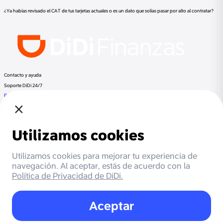
¿Ya habías revisado el CAT de tus tarjetas actuales o es un dato que solías pasar por alto al contratar?
Contacto y ayuda
Soporte DiDi 24/7
Preguntas frecuentes
Llama a DiDi Finance al:
+52 800 953 3300
Regulación
Despachos de cobranza
Documentos Legales
Términos y Condiciones
Aviso de Privacidad
Otros productos de DiDi
DiDi Pasajero
DiDi Conductor
DiDi Food
DiDi
Beneficios
Cashback
Meses sin intereses
Promociones
Socios
Soporte DiDi
Respaldada por Mastercard
Autoridad reguladora
PROFECO
Más información
Blog