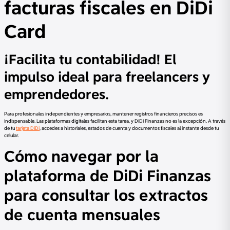
facturas fiscales en DiDi
Card
¡Facilita tu contabilidad! El
impulso ideal para freelancers y
emprendedores.
Para profesionales independientes y empresarios, mantener registros financieros precisos es
indispensable. Las plataformas digitales facilitan esta tarea, y DiDi Finanzas no es la excepción. A través
de tu
tarjeta DiDi
, accedes a historiales, estados de cuenta y documentos fiscales al instante desde tu
celular.
Cómo navegar por la
plataforma de DiDi Finanzas
para consultar los extractos
de cuenta mensuales