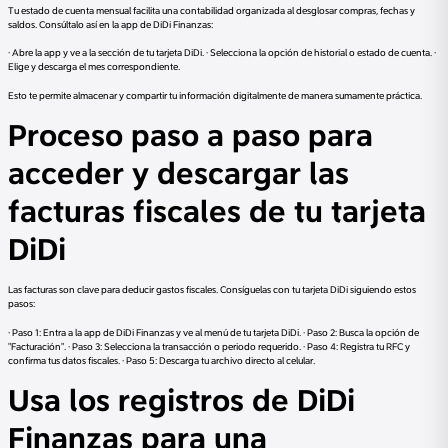
Tu estado de cuenta mensual facilita una contabilidad organizada al desglosar compras, fechas y
saldos. Consúltalo así en la app de DiDi Finanzas:
· Abre la app y ve a la sección de tu tarjeta DiDi. · Selecciona la opción de historial o estado de cuenta. ·
Elige y descarga el mes correspondiente.
Esto te permite almacenar y compartir tu información digitalmente de manera sumamente práctica.
Proceso paso a paso para
acceder y descargar las
facturas fiscales de tu tarjeta
DiDi
Las facturas son clave para deducir gastos fiscales. Consíguelas con tu tarjeta DiDi siguiendo estos
pasos:
· Paso 1: Entra a la app de DiDi Finanzas y ve al menú de tu tarjeta DiDi. · Paso 2: Busca la opción de
"Facturación". · Paso 3: Selecciona la transacción o periodo requerido. · Paso 4: Registra tu RFC y
confirma tus datos fiscales. · Paso 5: Descarga tu archivo directo al celular.
Usa los registros de DiDi
Finanzas para una