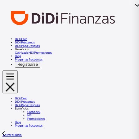
DiDi Card
DiDi Préstamos
DiDi Paga Después
Beneficios
Cashback
MSI
Promociones
Blog
Preguntas frecuentes
Registrarse
DiDi Card
DiDi Préstamos
DiDi Paga Después
Beneficios
Cashback
MSI
Promociones
Blog
Preguntas frecuentes
Volver al inicio