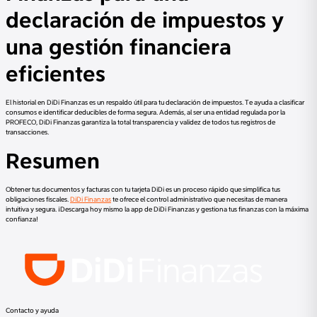
declaración de impuestos y
una gestión financiera
eficientes
El historial en DiDi Finanzas es un respaldo útil para tu declaración de impuestos. Te ayuda a clasificar
consumos e identificar deducibles de forma segura. Además, al ser una entidad regulada por la
PROFECO, DiDi Finanzas garantiza la total transparencia y validez de todos tus registros de
transacciones.
Resumen
Obtener tus documentos y facturas con tu tarjeta DiDi es un proceso rápido que simplifica tus
obligaciones fiscales.
DiDi Finanzas
te ofrece el control administrativo que necesitas de manera
intuitiva y segura. ¡Descarga hoy mismo la app de DiDi Finanzas y gestiona tus finanzas con la máxima
confianza!
Contacto y ayuda