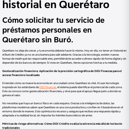
historial en Querétaro
Cómo solicitar tu servicio de
préstamos personales en
Querétaro sin Buró.
Querétaro no deja de crecer, y tu economía debería hacer lo mismo. Hoy en día, no tener un historial en
el Buró de Crédito ya no es una barrera para salir adelante. Gracias a la tecnología, existen nuevas
formas de medir qué tan responsable eres, permitiéndote acceder a dinero rápido de forma digital y sin
depender de los bancos de siempre. Si vives en Querétaro, tienes opciones hechas a tu medida.
Geolocalización financiera: Aplicación de la precisión cartográfica de DiDi Finanzas para el
acceso financiero localizado
Entender cómo se mueve la economía en una ciudad como Querétaro es vital. Al usar tecnología
inspirada en los estándares de
DiDi Finanzas
, el sistema puede identificar el potencial de cada zona.
Esto se conoce como geolocalización financiera, y sirve para que el apoyo llegue justo a donde se
genera el valor.
No necesitas que haya un banco físico en cada esquina. Gracias a la inteligencia de datos, las
plataformas modernas saben que Querétaro es una zona productiva y confían en ti basándose en el
entorno donde te mueves. Esto optimiza los recursos y asegura que recibas una respuesta rápida y
adaptada a tu realidad local, sin importar los trámites burocráticos de antes.
Métricas de riesgo alternativas: Cómo DiDi Crédito evalúa la solvencia más allá de los burós
tradicionales