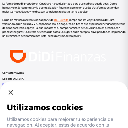
La forma de pedir prestado en Querétaro ha evolucionado para que nadie se quede atrás. Como
hemos visto, la tecnología y la geolocalización financiera permiten que las plataformas entiendan
mejor tus necesidades y te ofrezcan soluciones reales sin tanto papeleo.
El uso de métricas alternativas por parte de
DiDi Crédito
rompe con las viejas barreras del Buró,
valorando quién eres hoy y tu capacidad real de pago. Ya no tienes que esperar a tener una trayectoria
de años para recibir apoyo; lo que importa es tu comportamiento actual. Al unir datos precisos con
procesos seguros, Querétaro se consolida como un lugar donde el capital fluye para todos, impulsando
un crecimiento económico más justo, accesible y moderno para ti.
Contacto y ayuda
Soporte DiDi 24/7
Preguntas frecuentes
Llama a DiDi Finance al:
+52 800 953 3300
Regulación
Despachos de cobranza
Documentos Legales
Términos y Condiciones
Aviso de Privacidad
Otros productos de DiDi
DiDi Pasajero
DiDi Conductor
DiDi Food
DiDi
Beneficios
Cashback
Meses sin intereses
Promociones
Socios
Soporte DiDi
Respaldada por Mastercard