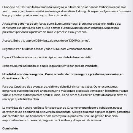
El modelo de DiDi Crédito ha cambiado las reglas. A diferencia de los bancos tradicionales que solo
ven tu pasado, aquí usamos métricas de riesgo alternativas. Esto significa que nos fijamos en cómo usas
la app y qué tan puntual eres hoy, no hace cinco años.
Analizamos patrones de confianza que el Buró suele ignorar. Si eres responsable en tu día a día,
construimos un perfil justo para ti. Esto permite que tu evaluación sea instantánea. Si necesitas
préstamos personales querétaro sin buró, el proceso es muy sencillo:
Accede: Entra a tu app de DiDi y busca la sección de "DiDi Préstamos".
Regístrate: Pon tus datos básicos y sube tu INE para verificar tu identidad.
Espera: El sistema revisa tus métricas rápido para darte tu línea de crédito.
Recibe: Una vez aprobado, el dinero llega a tu cuenta bancaria de inmediato.
Movilidad económica regional: Cómo acceder de forma segura a préstamos personales en
Querétaro sin buró
Para que Querétaro siga avanzando, el dinero debe fluir sin tantas trabas. Obtener préstamos
personales querétaro sin buró ahora es mucho más seguro gracias a la verificación biométrica y a que
todo el proceso es transparente desde el inicio. Ya no tienes que caer en ofertas dudosas; la clave es
usar apps que te hablen claro.
La movilidad de nuestra región se fortalece cuando tú, como emprendedor o trabajador, puedes
aprovechar una oportunidad de inversión al momento. Al elegir procesos digitales seguros, garantizas
que el crédito sea una herramienta para crecer y no un problema. Con una gestión financiera
responsable desde tu celular, el progreso de Querétaro y el tuyo van de la mano.
Conclusión