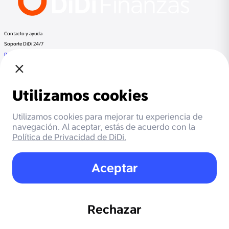
Contacto y ayuda
Soporte DiDi 24/7
Preguntas frecuentes
Llama a DiDi Finance al:
+52 800 953 3300
Regulación
Despachos de cobranza
Documentos Legales
Términos y Condiciones
Aviso de Privacidad
Otros productos de DiDi
DiDi Pasajero
DiDi Conductor
DiDi Food
DiDi
Beneficios
Cashback
Meses sin intereses
Promociones
Socios
Soporte DiDi
Respaldada por Mastercard
Autoridad reguladora
PROFECO
Más información
Blog
Regigold, S.A. de C.V. y DiDi Pay, S.A. de C.V., ambas con domicilio en Avenida Paseo de la Reforma
no. 509, Piso 23 y 24, Colonia Cuauhtémoc, C.P. 06500, Ciudad de México, México. son entidades
regulada por la Procuraduría Federal del Consumidor (PROFECO) y obligadas a cumplir lo dispuesto en
la Ley de Transparencia y Ordenamiento de los Servicios Financieros, así como la regulación aplicable
correspondiente.
Registrarse