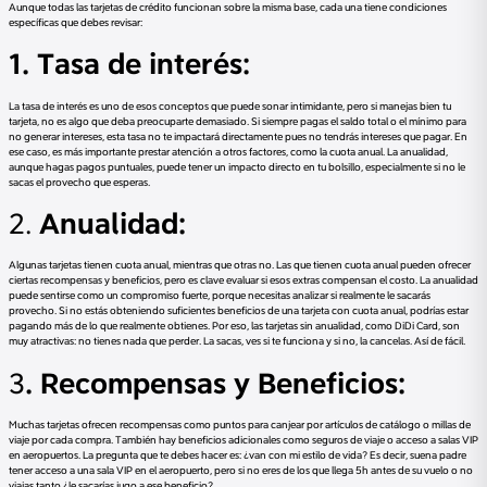
Aunque todas las tarjetas de crédito funcionan sobre la misma base, cada una tiene condiciones
específicas que debes revisar:
1. Tasa de interés:
La tasa de interés es uno de esos conceptos que puede sonar intimidante, pero si manejas bien tu
tarjeta, no es algo que deba preocuparte demasiado. Si siempre pagas el saldo total o el mínimo para
no generar intereses, esta tasa no te impactará directamente pues no tendrás intereses que pagar. En
ese caso, es más importante prestar atención a otros factores, como la cuota anual. La anualidad,
aunque hagas pagos puntuales, puede tener un impacto directo en tu bolsillo, especialmente si no le
sacas el provecho que esperas.
2.
Anualidad:
Algunas tarjetas tienen cuota anual, mientras que otras no. Las que tienen cuota anual pueden ofrecer
ciertas recompensas y beneficios, pero es clave evaluar si esos extras compensan el costo. La anualidad
puede sentirse como un compromiso fuerte, porque necesitas analizar si realmente le sacarás
provecho. Si no estás obteniendo suficientes beneficios de una tarjeta con cuota anual, podrías estar
pagando más de lo que realmente obtienes. Por eso, las tarjetas sin anualidad, como DiDi Card, son
muy atractivas: no tienes nada que perder. La sacas, ves si te funciona y si no, la cancelas. Así de fácil.
3
. Recompensas y Beneficios:
Muchas tarjetas ofrecen recompensas como puntos para canjear por artículos de catálogo o millas de
viaje por cada compra. También hay beneficios adicionales como seguros de viaje o acceso a salas VIP
en aeropuertos. La pregunta que te debes hacer es: ¿van con mi estilo de vida? Es decir, suena padre
tener acceso a una sala VIP en el aeropuerto, pero si no eres de los que llega 5h antes de su vuelo o no
viajas tanto ¿le sacarías jugo a ese beneficio?