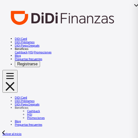
DiDi Card
DiDi Préstamos
DiDi Paga Después
Beneficios
Cashback
MSI
Promociones
Blog
Preguntas frecuentes
Registrarse
DiDi Card
DiDi Préstamos
DiDi Paga Después
Beneficios
Cashback
MSI
Promociones
Blog
Preguntas frecuentes
Volver al inicio