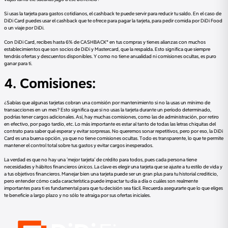
Si usas la tarjeta para gastos cotidianos, el cashback te puede servir para reducir tu saldo. En el caso de
DiDi Card puedes usar el cashback que te ofrece para pagar la tarjeta, para pedir comida por DiDi Food
o un viaje por DiDi.
Con DiDi Card, recibes hasta 6% de CASHBACK* en tus compras y tienes alianzas con muchos
establecimientos que son socios de DiDi y Mastercard, que la respalda. Esto significa que siempre
tendrás ofertas y descuentos disponibles. Y como no tiene anualidad ni comisiones ocultas, es puro
ganar para ti.
4. Comisiones:
¿Sabías que algunas tarjetas cobran una comisión por mantenimiento si no la usas un mínimo de
transacciones en un mes? Esto significa que si no usas la tarjeta durante un período determinado,
podrías tener cargos adicionales. Así, hay muchas comisiones, como las de administración, por retiro
en efectivo, por pago tardío, etc. Lo más importante es estar al tanto de todas las letras chiquitas del
contrato para saber qué esperar y evitar sorpresas. No queremos sonar repetitivos, pero por eso, la DiDi
Card es una buena opción, ya que no tiene comisiones ocultas. Todo es transparente, lo que te permite
mantener el control total sobre tus gastos y evitar cargos inesperados.
La verdad es que no hay una ‘mejor tarjeta’ de crédito para todos, pues cada persona tiene
necesidades y hábitos financieros únicos. La clave es elegir una tarjeta que se ajuste a tu estilo de vida y
a tus objetivos financieros. Manejar bien una tarjeta puede ser un gran plus para tu historial crediticio,
pero entender cómo cada característica puede impactar tu día a día o cuáles son realmente
importantes para ti es fundamental para que tu decisión sea fácil. Recuerda asegurarte que lo que eliges
te beneficie a largo plazo y no sólo te atraiga por sus ofertas iniciales.