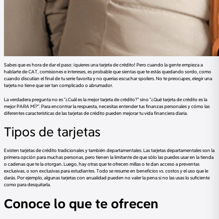
Sabes que es hora de dar el paso: ¡quieres una tarjeta de crédito! Pero cuando la gente empieza a
hablarte de CAT, comisiones e intereses, es probable que sientas que te estás quedando sordo, como
cuando discutían el final de tu serie favorita y no querías escuchar spoilers. No te preocupes, elegir una
tarjeta no tiene que ser tan complicado o abrumador.
La verdadera pregunta no es "¿Cuál es la mejor tarjeta de crédito?" sino "¿Qué tarjeta de crédito es la
mejor PARA MÍ?". Para encontrar la respuesta, necesitas entender tus finanzas personales y cómo las
diferentes características de las tarjetas de crédito pueden mejorar tu vida financiera diaria.
Tipos de tarjetas
Existen tarjetas de crédito tradicionales y también departamentales. Las tarjetas departamentales son la
primera opción para muchas personas, pero tienen la limitante de que sólo las puedes usar en la tienda
o cadenas que te la otorgan. Luego, hay otras que te ofrecen millas o te dan acceso a preventas
exclusivas, o son exclusivas para estudiantes. Todo se resume en beneficios vs. costos y el uso que le
darás. Por ejemplo, algunas tarjetas con anualidad pueden no valer la pena si no las usas lo suficiente
como para desquitarla.
Conoce lo que te ofrecen