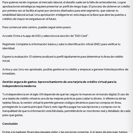
Para quienes recién ingresan al mercado laboral, el desafío suele ser la falta de antecedentes. Lograr
aprobaciones estratégicas requiere presentar un perfil de riesgo bajo. El proceso de obtener un crédito
por primera vez se facilita al optar por servicios diseñados para este segmento, que valoran tu
estabilidad laboral actual. Una aprobación inteligente en esta etapa es la llave que abre las puertas a
créditos de mayor envergadura en el futuro.
Para comenzar este camino, puedes seguir estos pasos:
Accede: Entra a tu app de DiDi y selecciona la sección de "DiDi Card" .
Regístrate: Completa tu información básica y sube tu identificación oficial (INE) para verificar tu
identidad.
Espera tu evaluación: El sistema analizará tu perfil rápidamente para determinar tu línea de crédito
inicial.
Activa y usa: Una vez aprobado, podrás gestionar tu crédito y empezar a generar historial positivo de
inmediato.
Gestión segura de gastos: Aprovechamiento de una tarjeta de crédito virtual para la
independencia moderna
Tu independencia en el siglo XXI depende de qué tan seguro te mueves en el mundo digital. El uso de
una tarjeta de crédito virtual es una de las mejores prácticas para cuidar tu dinero. A diferencia de las
tarjetas físicas, la versión virtual te permite generar códigos dinámicos para tus compras en línea,
protegiendo tu cuenta principal. Para ti, esto significa pagar tus suscripciones y compras con la
tranquilidad de que tu información está blindada, permitiéndote un monitoreo real y detallado de cada
peso que gastas.
Conclusión
Entrar a la madurez financiera requiere visión y las opciones correctas. A lo largo de esta guía, hemos