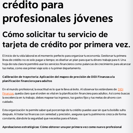
crédito para
profesionales jóvenes
Cómo solicitar tu servicio de
tarjeta de crédito por primera vez.
El inicio de tu vida laboral es el momento perfecto para organizar tu economía. Gestionar tu primera
línea de crédito no es solo pagar a tiempo; es diseñar un plan para que tu dinero trabaje para ti. Una
hoja de ruta clara te permitirá usar los servicios financieros como palancas de crecimiento para alcanzar
tus metas, como ese primer viaje solo o tu primer departamento.
Calibración de trayectoria: Aplicación del mapeo de precisión de DiDi Finanzas a la
planificación financiera para adultos
En el mundo profesional, la exactitud es lo que te lleva al éxito. Al observar los estándares de
DiDi
Finanzas
, queda claro que el orden es vital en la planificación financiera para adultos. Así como buscas
la excelencia en tu trabajo, debes mapear tus ingresos, tus gastos fijos y tus metas de ahorro con
cuidado.
Esta organización te permite saber qué porcentaje de tu crédito puedes usar sin que tu bolsillo sufra
después. Al tratar tus finanzas con seriedad y precisión, aseguras que tu patrimonio crezca de forma
constante, dándote la seguridad que necesitas para el futuro.
Aprobaciones estratégicas: Cómo obtener una por primera vez como nuevo profesional