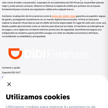
visto cómo el orden y la precisión, inspirados en los estándares de DiDi Finanzas, te permiten planear
mejor y evitar errores comunes. Obtener tu Obtener tu tarjeta de crédito por primera vez es el paso
fundamental para construir una reputación sólida ante cualquier banco.
Asimismo, la adopción de innovaciones como la
tarjeta de crédito virtual
garantiza una gestión segura
de gastos, protegiendo el patrimonio en un mundo digital interconectado. Al final, la clave para
mejorar tu situación financiera es usar el crédito de forma responsable. En lugar de verlo solo como una
deuda, puedes aprovecharlo como un servicio para alcanzar tus metas. Al mantener una disciplina en
los pagos y una vigilancia constante sobre los protocolos de seguridad, el profesional asegura una
independencia moderna que le permitirá navegar con éxito los desafíos económicos del futuro,
consolidando su estabilidad y prosperidad.
Contacto y ayuda
Soporte DiDi 24/7
Preguntas frecuentes
Llama a DiDi Finance al:
+52 800 953 3300
Regulación
Despachos de cobranza
Documentos Legales
Términos y Condiciones
Aviso de Privacidad
Otros productos de DiDi
DiDi Pasajero
DiDi Conductor
DiDi Food
DiDi
Beneficios
Cashback
Meses sin intereses
Promociones
Socios