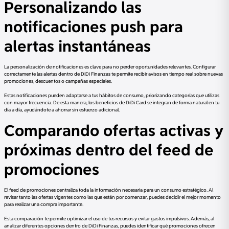
Personalizando las
notificaciones push para
alertas instantáneas
La personalización de notificaciones es clave para no perder oportunidades relevantes. Configurar
correctamente las alertas dentro de DiDi Finanzas te permite recibir avisos en tiempo real sobre nuevas
promociones, descuentos o campañas especiales.
Estas notificaciones pueden adaptarse a tus hábitos de consumo, priorizando categorías que utilizas
con mayor frecuencia. De esta manera, los beneficios de DiDi Card se integran de forma natural en tu
día a día, ayudándote a ahorrar sin esfuerzo adicional.
Comparando ofertas activas y
próximas dentro del feed de
promociones
El feed de promociones centraliza toda la información necesaria para un consumo estratégico. Al
revisar tanto las ofertas vigentes como las que están por comenzar, puedes decidir el mejor momento
para realizar una compra importante.
Esta comparación te permite optimizar el uso de tus recursos y evitar gastos impulsivos. Además, al
analizar diferentes opciones dentro de DiDi Finanzas, puedes identificar qué promociones ofrecen