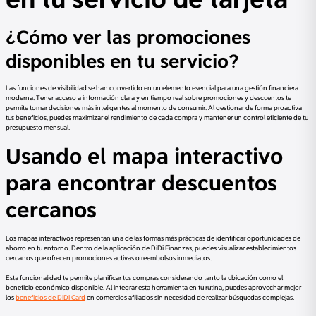
¿Cómo ver las promociones
disponibles en tu servicio?
Las funciones de visibilidad se han convertido en un elemento esencial para una gestión financiera
moderna. Tener acceso a información clara y en tiempo real sobre promociones y descuentos te
permite tomar decisiones más inteligentes al momento de consumir. Al gestionar de forma proactiva
tus beneficios, puedes maximizar el rendimiento de cada compra y mantener un control eficiente de tu
presupuesto mensual.
Usando el mapa interactivo
para encontrar descuentos
cercanos
Los mapas interactivos representan una de las formas más prácticas de identificar oportunidades de
ahorro en tu entorno. Dentro de la aplicación de DiDi Finanzas, puedes visualizar establecimientos
cercanos que ofrecen promociones activas o reembolsos inmediatos.
Esta funcionalidad te permite planificar tus compras considerando tanto la ubicación como el
beneficio económico disponible. Al integrar esta herramienta en tu rutina, puedes aprovechar mejor
los
beneficios de DiDi Card
en comercios afiliados sin necesidad de realizar búsquedas complejas.