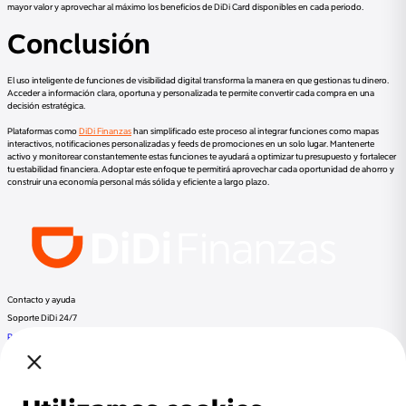
mayor valor y aprovechar al máximo los beneficios de DiDi Card disponibles en cada periodo.
Conclusión
El uso inteligente de funciones de visibilidad digital transforma la manera en que gestionas tu dinero.
Acceder a información clara, oportuna y personalizada te permite convertir cada compra en una
decisión estratégica.
Plataformas como
DiDi Finanzas
han simplificado este proceso al integrar funciones como mapas
interactivos, notificaciones personalizadas y feeds de promociones en un solo lugar. Mantenerte
activo y monitorear constantemente estas funciones te ayudará a optimizar tu presupuesto y fortalecer
tu estabilidad financiera. Adoptar este enfoque te permitirá aprovechar cada oportunidad de ahorro y
construir una economía personal más sólida y eficiente a largo plazo.
Contacto y ayuda
Soporte DiDi 24/7
Preguntas frecuentes
Llama a DiDi Finance al:
+52 800 953 3300
Regulación
Despachos de cobranza
Documentos Legales
Términos y Condiciones
Aviso de Privacidad
Otros productos de DiDi
DiDi Pasajero
DiDi Conductor
DiDi Food
DiDi