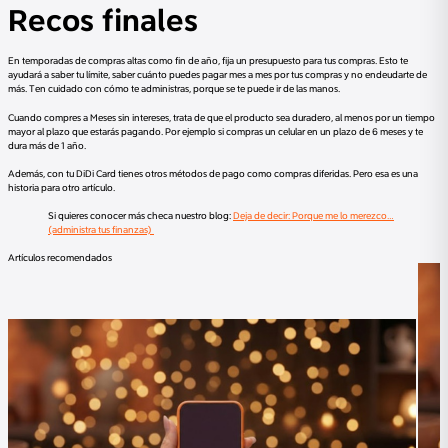
Recos finales
En temporadas de compras altas como fin de año, fija un presupuesto para tus compras. Esto te
ayudará a saber tu límite, saber cuánto puedes pagar mes a mes por tus compras y no endeudarte de
más. Ten cuidado con cómo te administras, porque se te puede ir de las manos.
Cuando compres a Meses sin intereses, trata de que el producto sea duradero, al menos por un tiempo
mayor al plazo que estarás pagando. Por ejemplo si compras un celular en un plazo de 6 meses y te
dura más de 1 año.
Además, con tu DiDi Card tienes otros métodos de pago como compras diferidas. Pero esa es una
historia para otro artículo.
Si quieres conocer más checa nuestro blog:
Deja de decir: Porque me lo merezco…
(administra tus finanzas)
Artículos recomendados