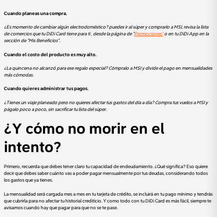
Cuando planeas una compra.
¿Es momento de cambiar algún electrodoméstico? puedes ir al súper y comprarlo a MSI, revisa la lista
de comercios que tu DiDi Card tiene para ti , desde la página de "
Promociones"
o en tu DiDi App en la
sección de "Mis Beneficios".
Cuando el costo del producto es muy alto.
¿La quincena no alcanzó para ese regalo especial? Cómpralo a MSI y divide el pago en mensualidades
más cómodas.
Cuando quieres administrar tus pagos.
¿Tienes un viaje planeado pero no quieres afectar tus gastos del día a día? Compra tus vuelos a MSI y
págalo poco a poco, sin sacrificar tu lista del súper.
¿Y cómo no morir en el
intento?
Primero, recuerda que debes tener claro tu capacidad de endeudamiento. ¿Qué significa? Eso quiere
decir que debes saber cuánto vas a poder pagar mensualmente por tus deudas, considerando todos
los gastos que ya tienes.
La mensualidad será cargada mes a mes en tu tarjeta de crédito, se incluirá en tu pago mínimo y tendrás
que cubrirla para no afectar tu historial crediticio. Y como todo con tu DiDi Card es más fácil, siempre te
avisamos cuando hay que pagar para que no se te pase.