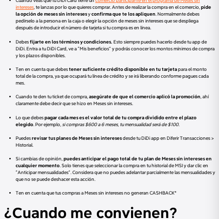
Cuando veas que tu DiDi Card tiene un
comercio participante en el programa de Meses sin
intereses
, te lanzas por lo que quieres comprar. Antes de realizar la compra en el comercio,
pide
la opción de meses sin intereses
y
confirma que te los apliquen
. Normalmente debes
pedírselo a la persona en la caja o elegir la opción de meses sin intereses que se despliega
después de introducir el número de tarjeta si tu compra es en línea.
Debes
fijarte en los términos y condiciones.
Esto siempre puedes hacerlo desde tu app de
DiDi. Entra a tu DiDi Card, ve a “Mis beneficios” y podrás conocer los montos mínimos de compra
y los plazos disponibles.
Ten en cuenta que debes
tener suficiente crédito disponible en tu tarjeta
para el monto
total de la compra, ya que ocupará tu línea de crédito y se irá liberando conforme pagues cada
mes.
Cuando te den tu ticket de compra,
asegúrate de que el comercio aplicó la promoción
, ahí
claramente debe decir que se hizo en Meses sin intereses.
Lo que debes
pagar cada mes es el valor total de tu compra dividido entre el plazo
elegido
. Por ejemplo,
si compras $600 a 6 meses, tu mensualidad será de $100.
Puedes
revisar tus planes de Meses sin intereses
desde tu DiDi app en Diferir Transacciones >
Historial.
Si cambias de opinión,
puedes anticipar el pago total de tu plan de Meses sin intereses en
cualquier momento
. Solo tienes que seleccionar la compra en tu historial de MSI y dar clic en
“Anticipar mensualidades”. Considera que no puedes adelantar parcialmente las mensualidades y
que no se puede deshacer esta acción.
Ten en cuenta que tus compras a Meses sin intereses no generan CASHBACK*
¿Cuando me convienen?