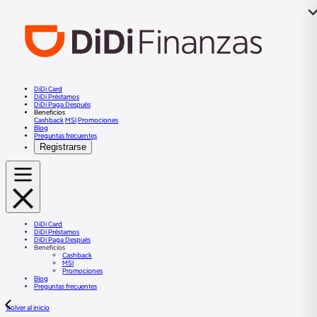
DiDi Card
DiDi Préstamos
DiDi Paga Después
Beneficios
Cashback
MSI
Promociones
Blog
Preguntas frecuentes
Registrarse
DiDi Card
DiDi Préstamos
DiDi Paga Después
Beneficios
Cashback
MSI
Promociones
Blog
Preguntas frecuentes
Volver al inicio