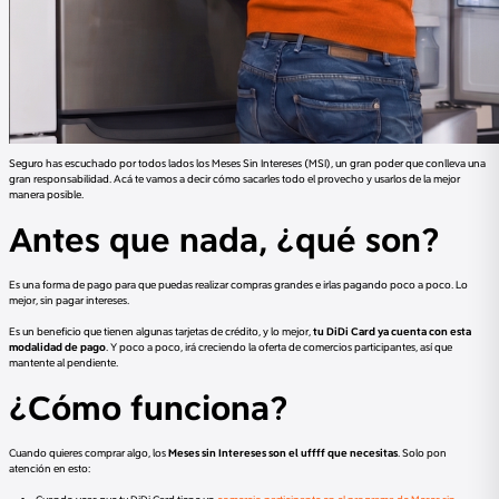
Seguro has escuchado por todos lados los Meses Sin Intereses (MSI), un gran poder que conlleva una
gran responsabilidad. Acá te vamos a decir cómo sacarles todo el provecho y usarlos de la mejor
manera posible.
Antes que nada, ¿qué son?
Es una forma de pago para que puedas realizar compras grandes e irlas pagando poco a poco. Lo
mejor, sin pagar intereses.
Es un beneficio que tienen algunas tarjetas de crédito, y lo mejor,
tu DiDi Card ya cuenta con esta
modalidad de pago
. Y poco a poco, irá creciendo la oferta de comercios participantes, así que
mantente al pendiente.
¿Cómo funciona?
Cuando quieres comprar algo, los
Meses sin Intereses son el uffff que necesitas
. Solo pon
atención en esto: