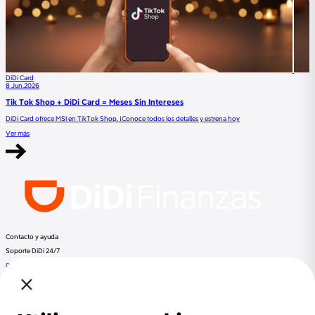
DiDi Card
8 Jun.2026
Tik Tok Shop + DiDi Card = Meses Sin Intereses
DiDi Card ofrece MSI en TikTok Shop. ¡Conoce todos los detalles y estrena hoy
Ver más
Contacto y ayuda
Soporte DiDi 24/7
Preguntas frecuentes
Llama a DiDi Finance al:
+52 800 953 3300
Regulación
Despachos de cobranza
Documentos Legales
Términos y Condiciones
Aviso de Privacidad
Otros productos de DiDi