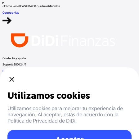
¿Cómo ver el CASHBACK que he obtenido?
Conoce Más
Contacto y ayuda
Soporte DiDi 24/7
Preguntas frecuentes
Llama a DiDi Finance al:
+52 800 953 3300
Regulación
Despachos de cobranza
Documentos Legales
Términos y Condiciones
Aviso de Privacidad
Otros productos de DiDi
DiDi Pasajero
DiDi Conductor
DiDi Food
DiDi
Beneficios
Cashback
Meses sin intereses
Promociones
Socios
Soporte DiDi
Respaldada por Mastercard
Autoridad reguladora
PROFECO
Más información
Blog