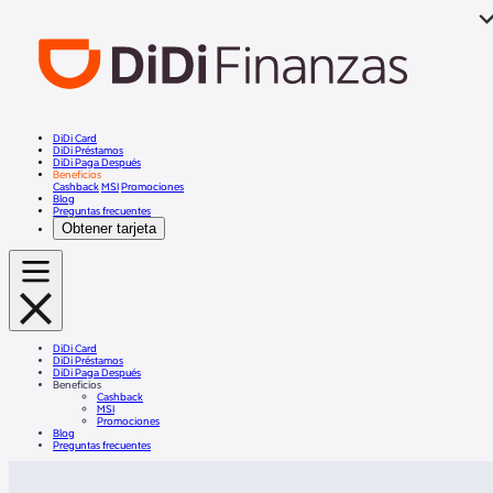
DiDi Card
DiDi Préstamos
DiDi Paga Después
Beneficios
Cashback
MSI
Promociones
Blog
Preguntas frecuentes
Obtener tarjeta
DiDi Card
DiDi Préstamos
DiDi Paga Después
Beneficios
Cashback
MSI
Promociones
Blog
Preguntas frecuentes